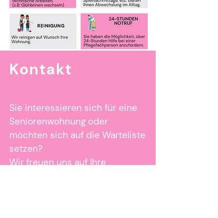
Kontakt
Sie interessieren sich für eine
Seniorenwohnung oder
möchten sich auf die Warteliste
setzen?
Wir freuen uns auf Ihre
Kontaktaufnahme